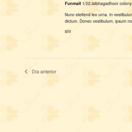
Funmall
1/22,lalbhagadhoor colon
Nunc eleifend leo urna. In vestibulu
dictum. Donec vestibulum, ipsum non 
$50
Dia anterior