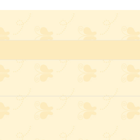
elecione
a
ata.