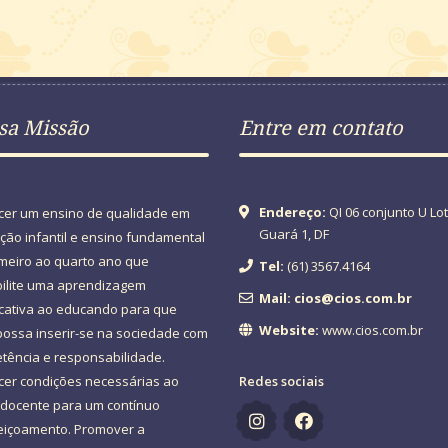
sa Missão
Entre em contato
Endereço:
QI 06 conjunto U Lot
cer um ensino de qualidade em
Guará 1, DF
ão infantil e ensino fundamental
imeiro ao quarto ano que
Tel:
(61) 3567.4164
bilite uma aprendizagem
Mail: cios@cios.com.br
icativa ao educando para que
Website:
www.cios.com.br
possa inserir-se na sociedade com
tência e responsabilidade.
cer condições necessárias ao
Redes sociais
 docente para um contínuo
eiçoamento. Promover a