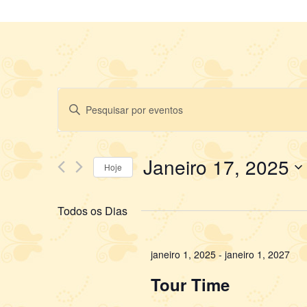
Pesquisa
Digite
e
a
navegação
palavra-
de
chave.
Janeiro 17, 2025
S
visuais
Pesquisa
Hoje
Eventos
de
d
pela
Eventos
palavra-
Todos os Dias
chave.
janeiro 1, 2025
-
janeiro 1, 2027
Tour Time