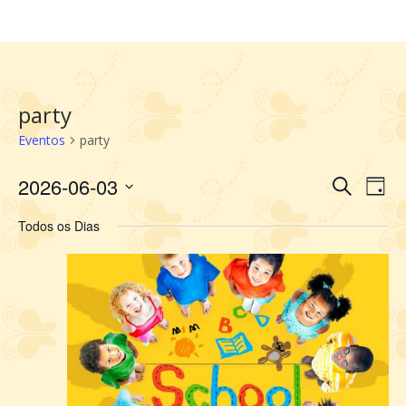
party
Eventos
party
2026-06-03
Selecione
Pesquis
Nav
Procurar
Dia
a
do
e
Eventos
data.
vis
Todos os Dias
navegaç
Eve
de
visuais
de
Eventos