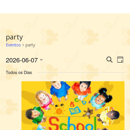
party
Eventos
party
2026-06-07
Selecione
Pesquis
Nav
Procurar
Dia
a
do
e
Eventos
data.
vis
Todos os Dias
navegaç
Eve
de
visuais
de
Eventos