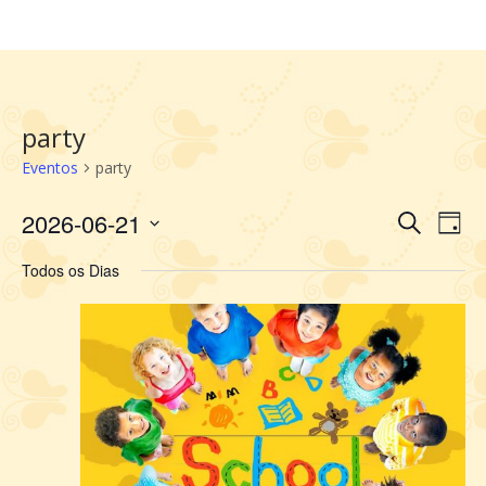
party
Eventos
party
2026-06-21
Selecione
Pesquis
Nav
Procurar
Dia
a
do
e
Eventos
data.
vis
Todos os Dias
navegaç
Eve
de
visuais
de
Eventos