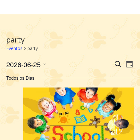
party
Eventos
party
2026-06-25
Selecione
Pesquis
Nav
Procurar
Dia
a
do
e
Eventos
data.
vis
Todos os Dias
navegaç
Eve
de
visuais
de
Eventos