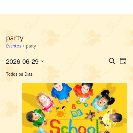
party
Eventos
party
2026-06-29
Selecione
Pesquis
Nav
Procurar
Dia
a
do
e
Eventos
data.
vis
Todos os Dias
navegaç
Eve
de
visuais
de
Eventos