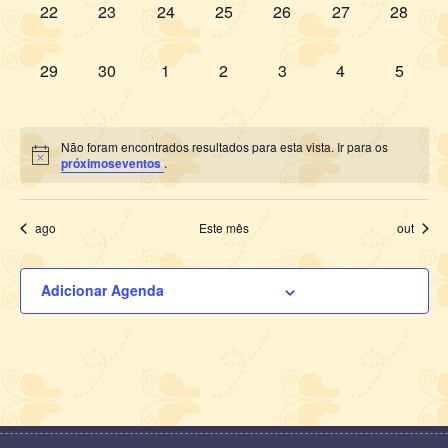
0
0
0
0
0
0
0
22
23
24
25
26
27
28
evento,
evento,
evento,
evento,
evento,
evento,
evento,
0
0
0
0
0
0
0
29
30
1
2
3
4
5
evento,
evento,
evento,
evento,
evento,
evento,
evento,
Não foram encontrados resultados para esta vista. Ir para os
próximoseventos
.
ago
Este mês
out
Adicionar Agenda