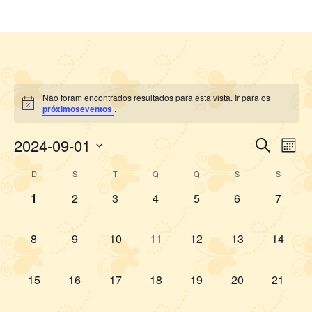
Não foram encontrados resultados para esta vista. Ir para os
próximoseventos
.
2024-09-01
Selecione
Pesquis
Nav
Procurar
Mês
a
do
e
Eventos
data.
Calendárior
D
S
T
Q
Q
S
S
vis
navegaç
de
Eve
de
0
0
0
0
0
0
0
1
2
3
4
5
6
7
Eventos
visuais
evento,
evento,
evento,
evento,
evento,
evento,
evento,
de
0
0
0
0
0
0
0
8
9
10
11
12
13
14
Eventos
evento,
evento,
evento,
evento,
evento,
evento,
evento,
0
0
0
0
0
0
0
15
16
17
18
19
20
21
evento,
evento,
evento,
evento,
evento,
evento,
evento,